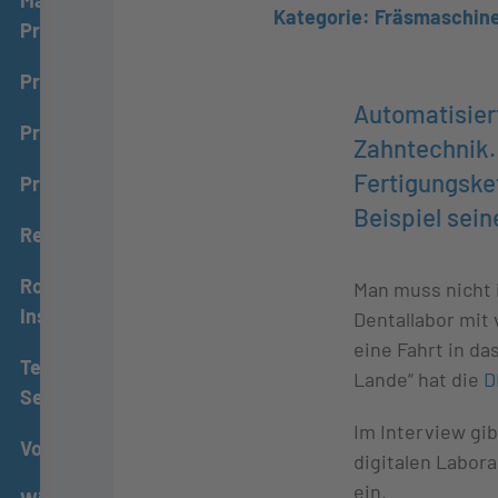
Kategorie: Fräsmaschin
Praxis
Praxisabgabe
Automatisiert
Praxismanagement
Zahntechnik. 
Fertigungske
Prophylaxe
Beispiel sein
Reparaturwerkstätten
Rotierende
Man muss nicht i
Instrumente
Dentallabor mit
eine Fahrt in da
Technischer
Lande“ hat die
D
Service
Im Interview gib
Vollkeramik
digitalen Labora
ein.