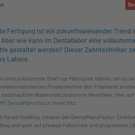
en
Be
e Fertigung ist ein zukunftsweisender Trend i
Aber wie kann im Dentallabor eine vollautoma
tte gestaltet werden? Dieser Zahntechniker ze
es Labors.
n eine pulsierende Start­-up-Metropole fahren, um zu se
 vollautomatisierten Prozessketten den Fräsmarkt erober
s beschauliche Wadersloh­Liesborn in Westfalen. Hier auf
MF DentalManuFactur
ihren Sitz.
t Harald Kießling, Inhaber der DentalManuFactur, Einblic
lltag und geht auf etwaige Fallstricke und progressive 