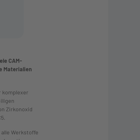
iele CAM-
e Materialien
er komplexer
iligen
on Zirkonoxid
C5.
 alle Werkstoffe