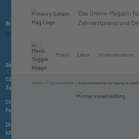
Das Online-
Das Online-Magazin fü
Magazin für
Zahnarztpraxis und De
Zahnarztpraxis
und
Dentallabor
Praxis
Labor
Intraoralscanner
Behandlungseinheiten
CAD/CAM
Home
»
Fräsmaschinen
»
Automatisierte Fertigung im Dent
Zahntechnik
Chairside-
Fertigung
Digitale
KFO