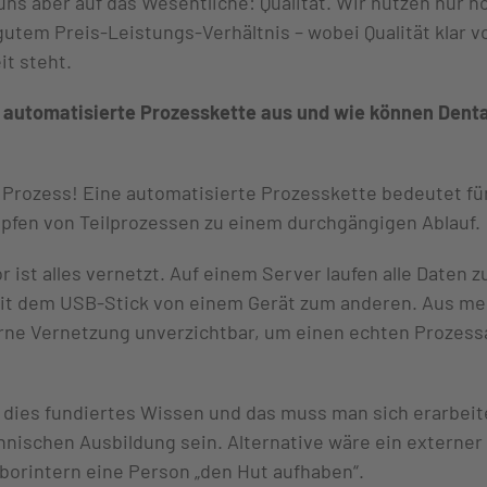
uns aber auf das Wesentliche: Qualität. Wir nutzen nur 
gutem Preis-Leistungs-Verhältnis – wobei Qualität klar v
eit steht.
automatisierte Prozesskette aus und wie können Denta
 Prozess! Eine automatisierte Prozesskette bedeutet fü
üpfen von Teilprozessen zu einem durchgängigen Ablauf.
 ist alles vernetzt. Auf einem Server laufen alle Daten
it dem USB­-Stick von einem Gerät zum anderen. Aus mei
erne Vernetzung unverzichtbar, um einen echten Prozess
 dies fundiertes Wissen und das muss man sich erarbeite
hnischen Ausbildung sein. Alternative wäre ein externer
 laborintern eine Person „den Hut aufhaben“.