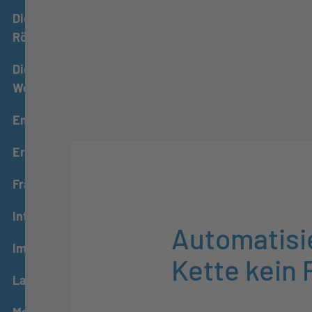
Digitales
Röntgen
Digitaler
Workflow
Endodontie
Ergonomie
Fräsmaschinen
Intraoralscanner
Automatisie
Implantologie
Kette kein 
Laborgründung
Materialien