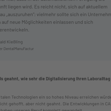
nft liegen wird. Es reicht nicht, sich auf aktuellem
au „auszuruhen“; vielmehr sollte sich ein Unterneh
 auf neue Möglichkeiten einlassen und sich
erentwickeln.
ald Kießling
er DentalManuFactur
s geahnt, wie sehr die Digitalisierung Ihren Laborallta
gitalen Technologien ein so hohes Niveau erreichen würd
eicht gehofft, aber nicht geahnt. Die Entwicklungen in 
haben unseren Beruf komplett gewandelt.