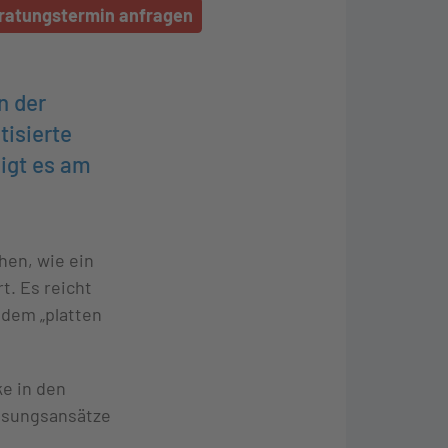
ratungstermin anfragen
n der
tisierte
igt es am
hen, wie ein
t. Es reicht
 dem „platten
ke in den
Lösungsansätze