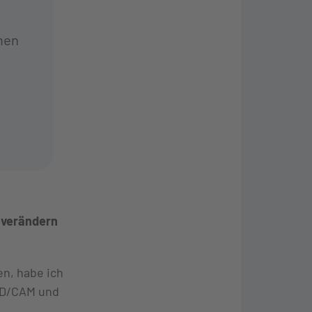
men
g verändern
en, habe ich
CAD/CAM und