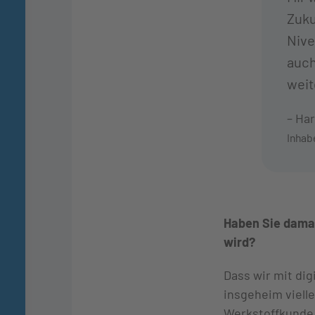
Zuku
Nive
auch
weit
– Har
Inhab
Haben Sie damal
wird?
Dass wir mit di
insgeheim viell
Werkstoffkunde 