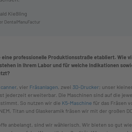
ald Kießling
er DentalManuFactur
 eine professionelle Produktionsstraße etabliert. Wie v
tehen in Ihrem Labor und für welche Indikationen sowi
utzt?
Scanner
, vier
Fräsanlagen
, zwei
3D-Drucker
; unser klein
t jederzeit erweiterbar. Die Maschinen sind auf die jewe
stimmt. So nutzen wir die
K5-Maschine
für das Fräsen v
 NEM, Titan und Glaskeramik fräsen wir mit der großen D
fe anbelangt, sind wir wählerisch. Wir bieten so gut wie