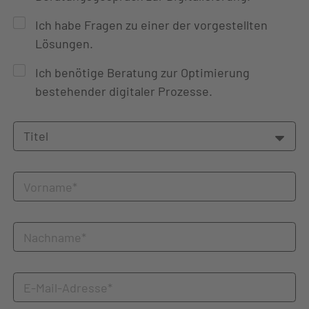
e
c
Ich habe Fragen zu einer der vorgestellten
k
b
Lösungen.
o
x
Ich benötige Beratung zur Optimierung
e
bestehender digitaler Prozesse.
n
T
i
t
e
V
l
o
r
n
N
a
a
m
c
e
h
*
E
n
-
a
M
m